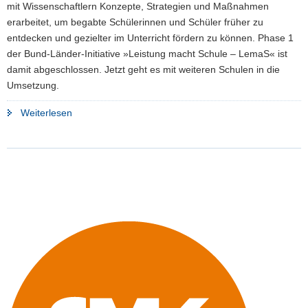
mit Wissenschaftlern Konzepte, Strategien und Maßnahmen
erarbeitet, um begabte Schülerinnen und Schüler früher zu
entdecken und gezielter im Unterricht fördern zu können. Phase 1
der Bund-Länder-Initiative »Leistung macht Schule – LemaS« ist
damit abgeschlossen. Jetzt geht es mit weiteren Schulen in die
Umsetzung.
"Begabung
Weiterlesen
gezielt
fördern:
Ergebnisse
der
Bund-
Länder-
Initiative
»Leistung
macht
Schule
–
LemaS«