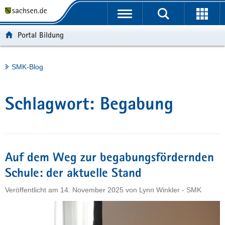
P
Portalübergreifende
o
H
Navigation
r
a
S
Portal Bildung
t
u
e
a
p
r
l
t
v
Hauptinhalt
SMK-Blog
ü
i
i
b
n
c
e
h
e
Schlagwort:
Begabung
r
a
g
l
r
t
e
i
Auf dem Weg zur begabungsfördernden
f
Schule: der aktuelle Stand
e
Veröffentlicht am
14. November 2025
von
Lynn Winkler - SMK
n
d
e
N