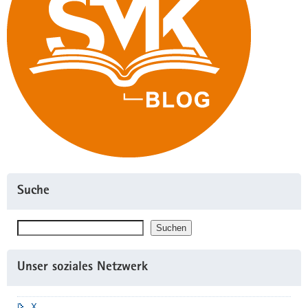
an
weitere
Schulen
transferiert"
Suche
Suchen
Suchen
Unser soziales Netzwerk
X