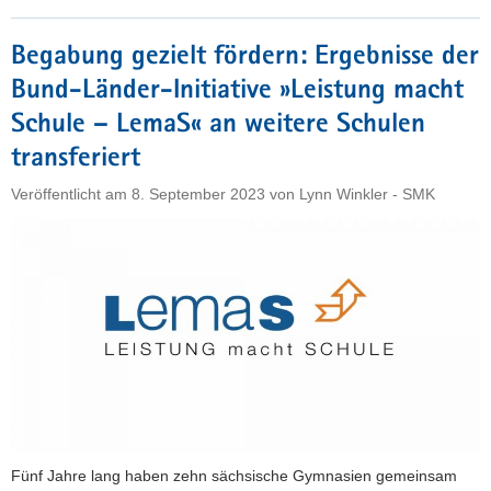
Weg
zur
Begabung gezielt fördern: Ergebnisse der
begabungsfördernden
Bund-Länder-Initiative »Leistung macht
Schule:
der
Schule – LemaS« an weitere Schulen
aktuelle
transferiert
Stand"
Veröffentlicht am
8. September 2023
von
Lynn Winkler - SMK
Fünf Jahre lang haben zehn sächsische Gymnasien gemeinsam