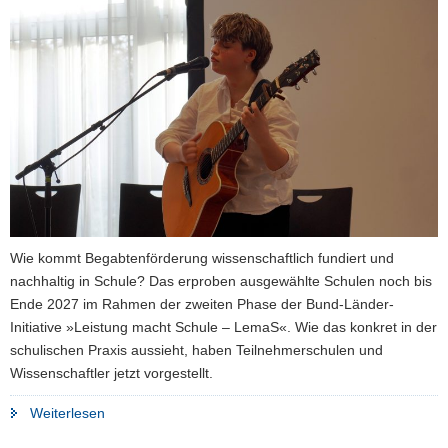
a
v
i
g
a
t
i
o
n
Wie kommt Begabtenförderung wissenschaftlich fundiert und
nachhaltig in Schule? Das erproben ausgewählte Schulen noch bis
Ende 2027 im Rahmen der zweiten Phase der Bund-Länder-
Initiative »Leistung macht Schule – LemaS«. Wie das konkret in der
schulischen Praxis aussieht, haben Teilnehmerschulen und
Wissenschaftler jetzt vorgestellt.
"Auf
Weiterlesen
dem