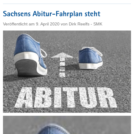
alle
Abschlussklassen
Sachsens Abitur-Fahrplan steht
geöffnet"
Veröffentlicht am
9. April 2020
von
Dirk Reelfs - SMK