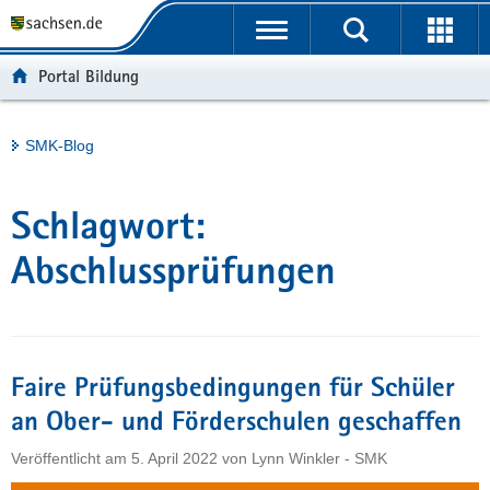
P
Portalübergreifende
o
H
Navigation
r
a
S
Portal Bildung
t
u
e
a
p
r
l
t
v
Hauptinhalt
SMK-Blog
ü
i
i
b
n
c
e
h
e
Schlagwort:
r
a
g
l
Abschlussprüfungen
r
t
e
i
f
Faire Prüfungsbedingungen für Schüler
e
n
an Ober- und Förderschulen geschaffen
d
Veröffentlicht am
5. April 2022
von
Lynn Winkler - SMK
e
N