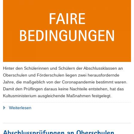
a
v
i
g
a
t
i
o
n
Hinter den Schülerinnen und Schülern der Abschlussklassen an
Oberschulen und Förderschulen liegen zwei herausfordernde
Jahre, die maßgeblich von der Coronapandemie bestimmt waren.
Damit den Prüflingen daraus keine Nachteile entstehen, hat das
Kultusministerium ausgleichende Maßnahmen festgelegt.
"Faire
Weiterlesen
Prüfungsbedingungen
für
Schüler
Abschlussprüfungen an Oberschulen,