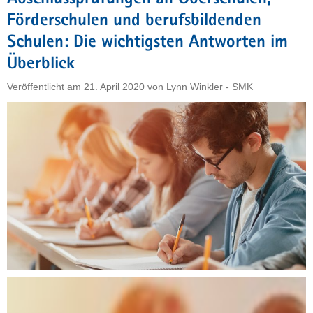
an
Förderschulen und berufsbildenden
Ober-
und
Schulen: Die wichtigsten Antworten im
Förderschulen
Überblick
geschaffen"
Veröffentlicht am
21. April 2020
von
Lynn Winkler - SMK