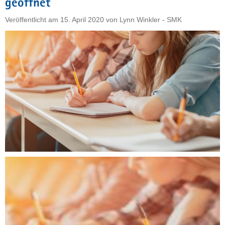
geöffnet
berufsbildenden
Schulen:
Veröffentlicht am
15. April 2020
von
Lynn Winkler - SMK
Die
wichtigsten
Antworten
im
Überblick"