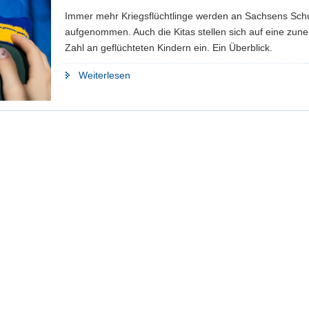
Immer mehr Kriegsflüchtlinge werden an Sachsens Sch
aufgenommen. Auch die Kitas stellen sich auf eine zu
Zahl an geflüchteten Kindern ein. Ein Überblick.
"So
Weiterlesen
können
Ukrainer
Kitas
und
Schulen
besuchen"