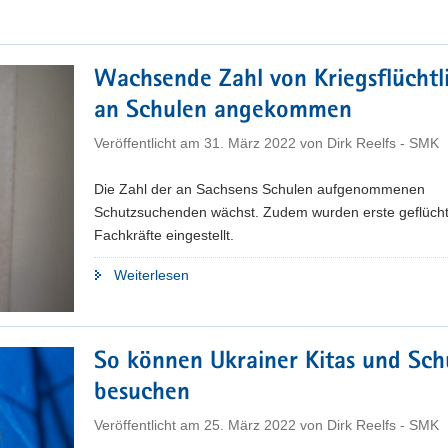
für
ukrainische
Schülerinnen
Wachsende Zahl von Kriegsflüchtl
und
an Schulen angekommen
Schüler
gesucht"
Veröffentlicht am
31. März 2022
von
Dirk Reelfs - SMK
Die Zahl der an Sachsens Schulen aufgenommenen
Schutzsuchenden wächst. Zudem wurden erste geflüch
Fachkräfte eingestellt.
"Wachsende
Weiterlesen
Zahl
von
Kriegsflüchtlingen
So können Ukrainer Kitas und Sch
an
besuchen
Schulen
angekommen"
Veröffentlicht am
25. März 2022
von
Dirk Reelfs - SMK