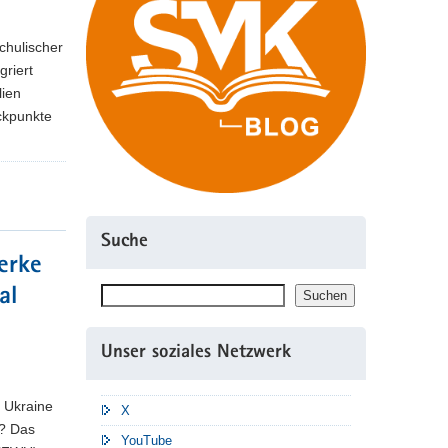
chulischer
griert
lien
ckpunkte
Suche
erke
Suchen
al
Suchen
Unser soziales Netzwerk
 Ukraine
X
n? Das
YouTube