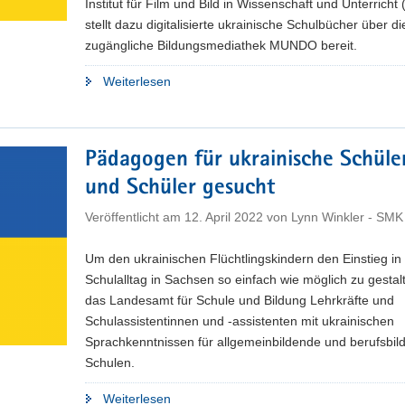
Institut für Film und Bild in Wissenschaft und Unterrich
stellt dazu digitalisierte ukrainische Schulbücher über die
zugängliche Bildungsmediathek MUNDO bereit.
"Mehr
Weiterlesen
als
1.200
ukrainische
Pädagogen für ukrainische Schüle
Lehrwerke
und Schüler gesucht
stehen
für
Veröffentlicht am
12. April 2022
von
Lynn Winkler - SMK
Unterrichtseinsatz
digital
Um den ukrainischen Flüchtlingskindern den Einstieg in
bereit"
Schulalltag in Sachsen so einfach wie möglich zu gestal
das Landesamt für Schule und Bildung Lehrkräfte und
Schulassistentinnen und -assistenten mit ukrainischen
Sprachkenntnissen für allgemeinbildende und berufsbil
Schulen.
"Pädagogen
Weiterlesen