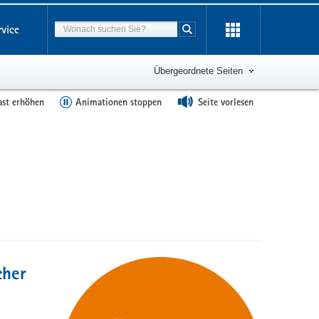
Suchbegriff
rvice
Suche starten
Übergeordnete Seiten
ast erhöhen
Animationen stoppen
Seite vorlesen
cher