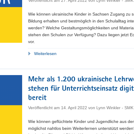
Veröffentlicht am
27. April 2022
von
Lynn Winkler - SMK
Wie können ukrainische Kinder in Sachsen Zugang zu s
Bildung erhalten und bestmöglich in den Schulalltag inte
werden? Welche Gestaltungsmöglichkeiten und Materia
stehen den Schulen zur Verfügung? Dazu liegen jetzt E
vor.
"Eckpunkte
Weiterlesen
für
Unterricht
ukrainischer
Mehr als 1.200 ukrainische Lehrw
Schüler
stehen für Unterrichtseinsatz digit
erarbeitet"
bereit
Veröffentlicht am
14. April 2022
von
Lynn Winkler - SMK
Wie können geflüchtete Kinder und Jugendliche aus der
möglichst nahtlos beim Weiterlernen unterstützt werde