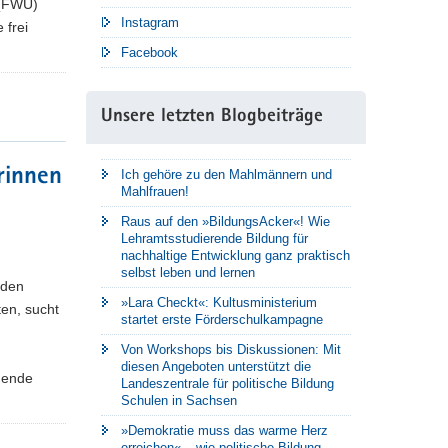
t (FWU)
Instagram
 frei
Facebook
Unsere letzten Blogbeiträge
rinnen
Ich gehöre zu den Mahlmännern und
Mahlfrauen!
Raus auf den »BildungsAcker«! Wie
Lehramtsstudierende Bildung für
nachhaltige Entwicklung ganz praktisch
selbst leben und lernen
 den
»Lara Checkt«: Kultusministerium
ten, sucht
startet erste Förderschulkampagne
Von Workshops bis Diskussionen: Mit
diesen Angeboten unterstützt die
dende
Landeszentrale für politische Bildung
Schulen in Sachsen
»Demokratie muss das warme Herz
erreichen« – wie politische Bildung