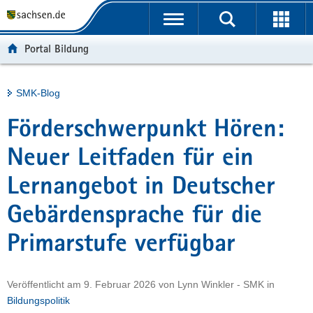
P
Portalübergreifende
o
H
Navigation
r
a
S
Portal Bildung
t
u
e
a
p
r
l
t
v
Hauptinhalt
SMK-Blog
ü
i
i
b
n
c
Förderschwerpunkt Hören:
e
h
e
r
a
Neuer Leitfaden für ein
g
l
Lernangebot in Deutscher
r
t
e
Gebärdensprache für die
i
f
Primarstufe verfügbar
e
n
d
Veröffentlicht am
9. Februar 2026
von
Lynn Winkler - SMK
in
e
Bildungspolitik
N