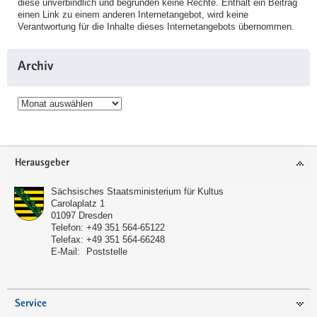
diese unverbindlich und begründen keine Rechte. Enthält ein Beitrag
einen Link zu einem anderen Internetangebot, wird keine
Verantwortung für die Inhalte dieses Internetangebots übernommen.
Archiv
Archiv
Service
Herausgeber
Sächsisches Staatsministerium für Kultus
Carolaplatz 1
01097
Dresden
Telefon:
+49 351 564-65122
Telefax:
+49 351 564-66248
E-Mail:
Poststelle
Service