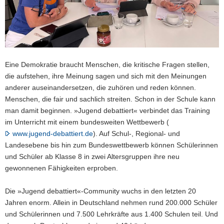
a
v
i
g
a
Eine Demokratie braucht Menschen, die kritische Fragen stellen,
t
die aufstehen, ihre Meinung sagen und sich mit den Meinungen
i
anderer auseinandersetzen, die zuhören und reden können.
o
Menschen, die fair und sachlich streiten. Schon in der Schule kann
n
man damit beginnen.
»Jugend debattiert« verbindet das Training
im Unterricht mit einem bundesweiten Wettbewerb (
www.jugend-debattiert.de
). Auf Schul-, Regional- und
Landesebene bis hin zum Bundeswettbewerb können Schülerinnen
und Schüler ab Klasse 8 in zwei Altersgruppen ihre neu
gewonnenen Fähigkeiten erproben.
Die »Jugend debattiert«-Community wuchs in den letzten 20
Jahren enorm. Allein in Deutschland nehmen rund 200.000 Schüler
und Schülerinnen und 7.500 Lehrkräfte aus 1.400 Schulen teil. Und