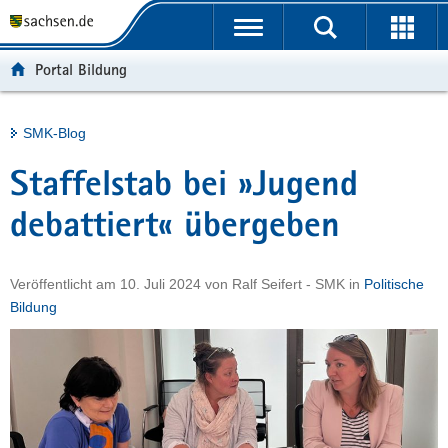
P
Portalübergreifende
o
H
Navigation
r
a
S
Portal Bildung
t
u
e
a
p
r
l
t
v
Hauptinhalt
SMK-Blog
ü
i
i
b
n
c
Staffelstab bei »Jugend
e
h
e
r
a
debattiert« übergeben
g
l
r
t
Veröffentlicht am
10. Juli 2024
von
Ralf Seifert - SMK
in
Politische
e
Bildung
i
f
e
n
d
e
N