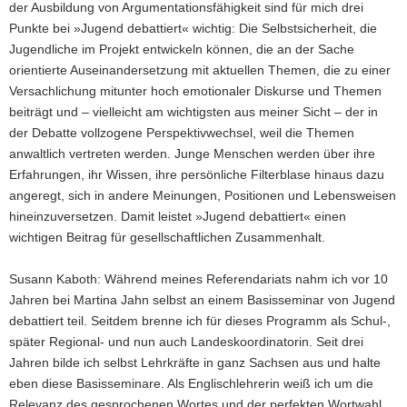
der Ausbildung von Argumentationsfähigkeit sind für mich drei
Punkte bei »Jugend debattiert« wichtig: Die Selbstsicherheit, die
Jugendliche im Projekt entwickeln können, die an der Sache
orientierte Auseinandersetzung mit aktuellen Themen, die zu einer
Versachlichung mitunter hoch emotionaler Diskurse und Themen
beiträgt und – vielleicht am wichtigsten aus meiner Sicht – der in
der Debatte vollzogene Perspektivwechsel, weil die Themen
anwaltlich vertreten werden. Junge Menschen werden über ihre
Erfahrungen, ihr Wissen, ihre persönliche Filterblase hinaus dazu
angeregt, sich in andere Meinungen, Positionen und Lebensweisen
hineinzuversetzen. Damit leistet »Jugend debattiert« einen
wichtigen Beitrag für gesellschaftlichen Zusammenhalt.
Susann Kaboth: Während meines Referendariats nahm ich vor 10
Jahren bei Martina Jahn selbst an einem Basisseminar von Jugend
debattiert teil. Seitdem brenne ich für dieses Programm als Schul-,
später Regional- und nun auch Landeskoordinatorin. Seit drei
Jahren bilde ich selbst Lehrkräfte in ganz Sachsen aus und halte
eben diese Basisseminare. Als Englischlehrerin weiß ich um die
Relevanz des gesprochenen Wortes und der perfekten Wortwahl.