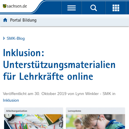
P
Portalübergreifende
o
H
Navigation
r
a
S
Portal Bildung
t
u
e
a
p
r
l
t
v
Hauptinhalt
SMK-Blog
ü
i
i
b
n
c
Inklusion:
e
h
e
r
a
Unterstützungsmaterialien
g
l
für Lehrkräfte online
r
t
e
i
Veröffentlicht am
30. Oktober 2019
von
Lynn Winkler - SMK
in
f
Inklusion
e
n
d
e
N