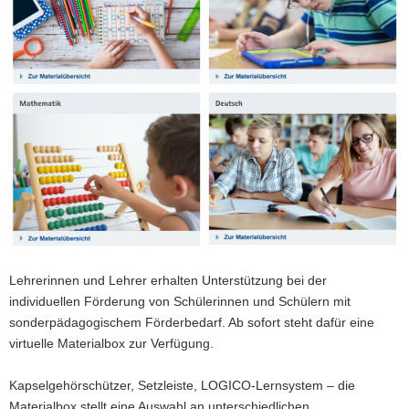
a
v
i
g
a
t
i
o
n
Lehrerinnen und Lehrer erhalten Unterstützung bei der
individuellen Förderung von Schülerinnen und Schülern mit
sonderpädagogischem Förderbedarf. Ab sofort steht dafür eine
virtuelle Materialbox zur Verfügung.
Kapselgehörschützer, Setzleiste, LOGICO-Lernsystem – die
Materialbox stellt eine Auswahl an unterschiedlichen