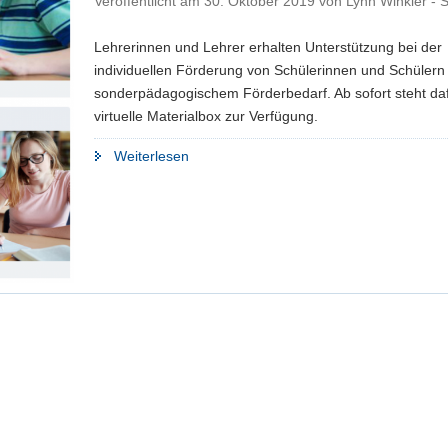
Veröffentlicht am
30. Oktober 2019
von
Lynn Winkler -
Lehrerinnen und Lehrer erhalten Unterstützung bei der
individuellen Förderung von Schülerinnen und Schülern
sonderpädagogischem Förderbedarf. Ab sofort steht daf
virtuelle Materialbox zur Verfügung.
"Inklusion:
Weiterlesen
Unterstützungsmaterialien
für
Lehrkräfte
online"