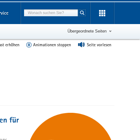
Suchbegriff
rvice
Suche starten
Übergeordnete Seiten
ast erhöhen
Animationen stoppen
Seite vorlesen
en für