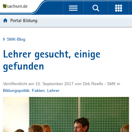
P
Portalübergreifende
o
H
Navigation
r
a
S
Portal Bildung
t
u
e
a
p
r
l
t
v
Hauptinhalt
SMK-Blog
ü
i
i
b
n
c
Lehrer gesucht, einige
e
h
e
r
a
gefunden
g
l
r
t
Veröffentlicht am
15. September 2017
von
Dirk Reelfs - SMK
in
e
Bildungspolitik
,
Fakten
,
Lehrer
i
f
e
n
d
e
N