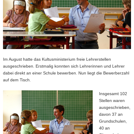
a
v
i
g
a
t
i
o
Im August hatte das Kultusministerium freie Lehrerstellen
n
ausgeschrieben. Erstmalig konnten sich Lehrerinnen und Lehrer
dabei direkt an einer Schule bewerben. Nun liegt die Bewerberzahl
auf dem Tisch.
Insgesamt 102
Stellen waren
ausgeschrieben,
davon 37 an
Grundschulen,
40 an