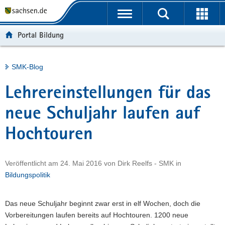
P
Portalübergreifende
o
H
Navigation
r
a
S
Portal Bildung
t
u
e
a
p
r
l
t
v
Hauptinhalt
SMK-Blog
ü
i
i
b
n
c
Lehrereinstellungen für das
e
h
e
r
a
neue Schuljahr laufen auf
g
l
Hochtouren
r
t
e
i
Veröffentlicht am
24. Mai 2016
von
Dirk Reelfs - SMK
in
f
Bildungspolitik
e
n
d
Das neue Schuljahr beginnt zwar erst in elf Wochen, doch die
e
Vorbereitungen laufen bereits auf Hochtouren. 1200 neue
N