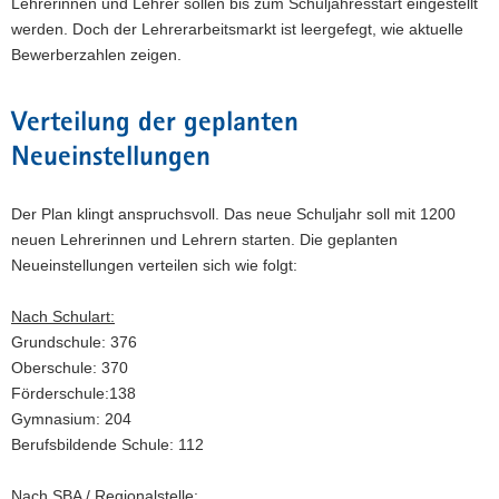
Lehrerinnen und Lehrer sollen bis zum Schuljahresstart eingestellt
a
werden. Doch der Lehrerarbeitsmarkt ist leergefegt, wie aktuelle
v
Bewerberzahlen zeigen.
i
g
Verteilung der geplanten
a
t
Neueinstellungen
i
o
Der Plan klingt anspruchsvoll. Das neue Schuljahr soll mit 1200
n
neuen Lehrerinnen und Lehrern starten. Die geplanten
Neueinstellungen verteilen sich wie folgt:
Nach Schulart:
Grundschule: 376
Oberschule: 370
Förderschule:138
Gymnasium: 204
Berufsbildende Schule: 112
Nach SBA / Regionalstelle: