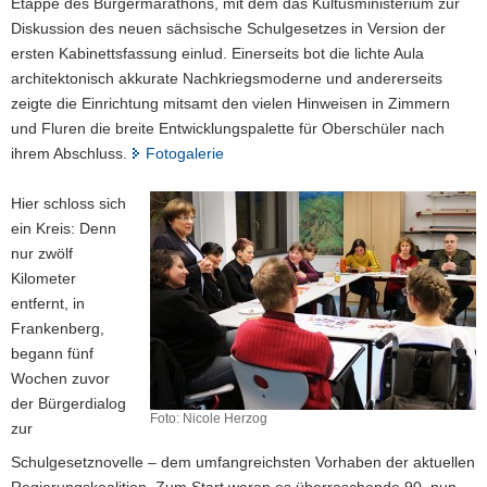
Etappe des Bürgermarathons, mit dem das Kultusministerium zur
a
Diskussion des neuen sächsische Schulgesetzes in Version der
v
ersten Kabinettsfassung einlud. Einerseits bot die lichte Aula
i
architektonisch akkurate Nachkriegsmoderne und andererseits
g
zeigte die Einrichtung mitsamt den vielen Hinweisen in Zimmern
a
und Fluren die breite Entwicklungspalette für Oberschüler nach
t
ihrem Abschluss.
Fotogalerie
i
o
Hier schloss sich
n
ein Kreis: Denn
nur zwölf
Kilometer
entfernt, in
Frankenberg,
begann fünf
Wochen zuvor
der Bürgerdialog
Foto: Nicole Herzog
zur
Schulgesetznovelle – dem umfangreichsten Vorhaben der aktuellen