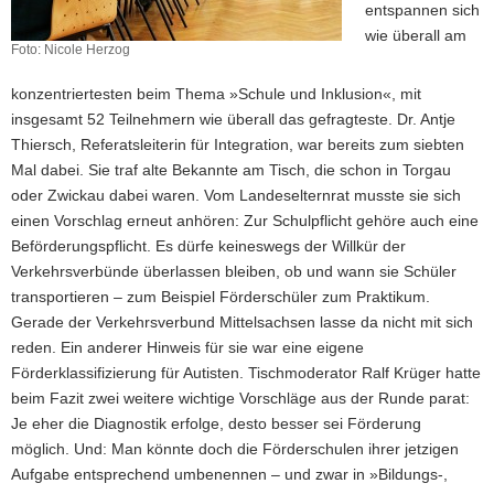
entspannen sich
wie überall am
Foto: Nicole Herzog
konzentriertesten beim Thema »Schule und Inklusion«, mit
insgesamt 52 Teilnehmern wie überall das gefragteste. Dr. Antje
Thiersch, Referatsleiterin für Integration, war bereits zum siebten
Mal dabei. Sie traf alte Bekannte am Tisch, die schon in Torgau
oder Zwickau dabei waren. Vom Landeselternrat musste sie sich
einen Vorschlag erneut anhören: Zur Schulpflicht gehöre auch eine
Beförderungspflicht. Es dürfe keineswegs der Willkür der
Verkehrsverbünde überlassen bleiben, ob und wann sie Schüler
transportieren – zum Beispiel Förderschüler zum Praktikum.
Gerade der Verkehrsverbund Mittelsachsen lasse da nicht mit sich
reden. Ein anderer Hinweis für sie war eine eigene
Förderklassifizierung für Autisten. Tischmoderator Ralf Krüger hatte
beim Fazit zwei weitere wichtige Vorschläge aus der Runde parat:
Je eher die Diagnostik erfolge, desto besser sei Förderung
möglich. Und: Man könnte doch die Förderschulen ihrer jetzigen
Aufgabe entsprechend umbenennen – und zwar in »Bildungs-,