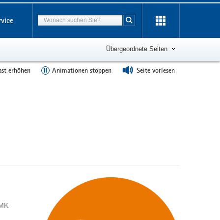
Suchbegriff
rvice
Suche starten
Übergeordnete Seiten
ast erhöhen
Animationen stoppen
Seite vorlesen
SMK