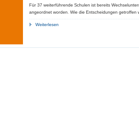
Für 37 weiterführende Schulen ist bereits Wechselunterr
angeordnet worden. Wie die Entscheidungen getroffen 
"Wann
Weiterlesen
es
Wechselunterricht
gibt"