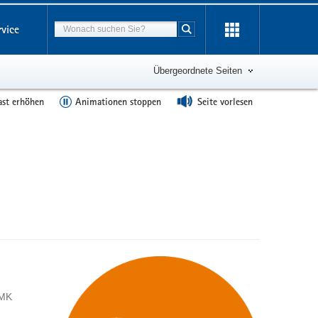
Suchbegriff
rvice
Suche starten
Übergeordnete Seiten
ast erhöhen
Animationen stoppen
Seite vorlesen
SMK