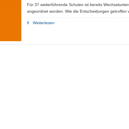
Für 37 weiterführende Schulen ist bereits Wechselunterr
angeordnet worden. Wie die Entscheidungen getroffen 
"Wann
Weiterlesen
es
Wechselunterricht
gibt"