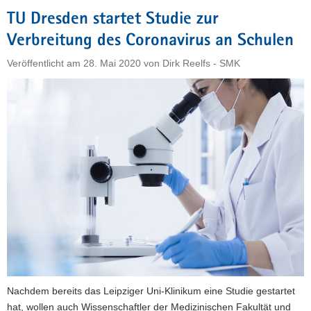
schaffen
TU Dresden startet Studie zur
für
Verbreitung des Coronavirus an Schulen
die
sozialen
Veröffentlicht am
28. Mai 2020
von
Dirk Reelfs - SMK
Kontakte
und
das
Lernen
der
Kinder«"
Nachdem bereits das Leipziger Uni-Klinikum eine Studie gestartet
hat, wollen auch Wissenschaftler der Medizinischen Fakultät und