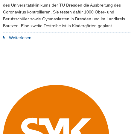
des Universitätsklinikums der TU Dresden die Ausbreitung des
Coronavirus kontrollieren. Sie testen dafür 1000 Ober- und
Berufsschüler sowie Gymnasiasten in Dresden und im Landkreis
Bautzen. Eine zweite Testreihe ist in Kindergärten geplant.
"TU
Weiterlesen
Dresden
startet
Studie
zur
Verbreitung
des
Coronavirus
an
Schulen"