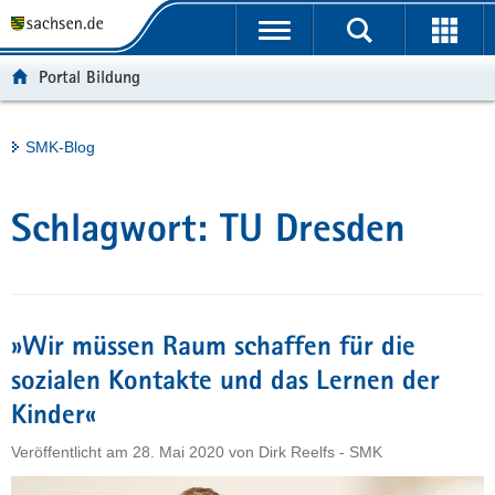
P
Portalübergreifende
o
H
Navigation
r
a
S
Portal Bildung
t
u
e
a
p
r
l
t
v
Hauptinhalt
SMK-Blog
ü
i
i
b
n
c
e
h
e
Schlagwort:
TU Dresden
r
a
g
l
r
t
e
i
»Wir müssen Raum schaffen für die
f
sozialen Kontakte und das Lernen der
e
Kinder«
n
d
Veröffentlicht am
28. Mai 2020
von
Dirk Reelfs - SMK
e
N