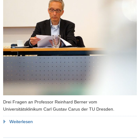
a
v
i
g
a
t
i
o
n
Drei Fragen an Professor Reinhard Berner vom
Universitätsklinikum Carl Gustav Carus der TU Dresden.
"»Wir
Weiterlesen
müssen
Raum