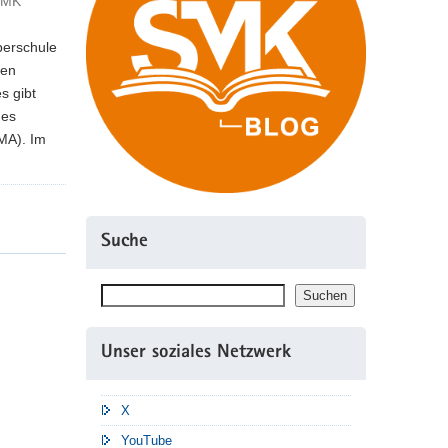
 SMK
berschule
ten
s gibt
des
MA). Im
Suche
Suchen
Suchen
Unser soziales Netzwerk
X
YouTube