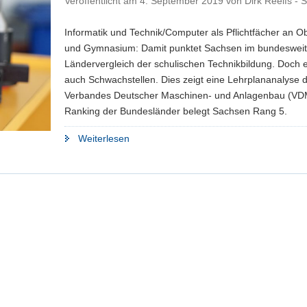
Veröffentlicht am
4. September 2019
von
Dirk Reelfs -
Informatik und Technik/Computer als Pflichtfächer an O
und Gymnasium: Damit punktet Sachsen im bundeswei
Ländervergleich der schulischen Technikbildung. Doch e
auch Schwachstellen. Dies zeigt eine Lehrplananalyse 
Verbandes Deutscher Maschinen- und Anlagenbau (VD
Ranking der Bundesländer belegt Sachsen Rang 5.
"Maschinenbauverband:
Weiterlesen
Sachsen
punktet
bei
Technikausbildung"