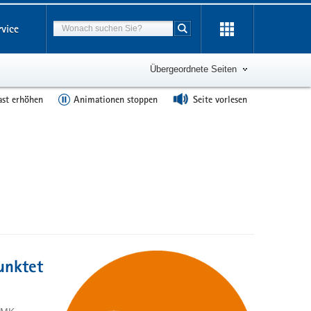
Suchbegriff
rvice
Suche starten
Übergeordnete Seiten
ast erhöhen
Animationen stoppen
Seite vorlesen
unktet