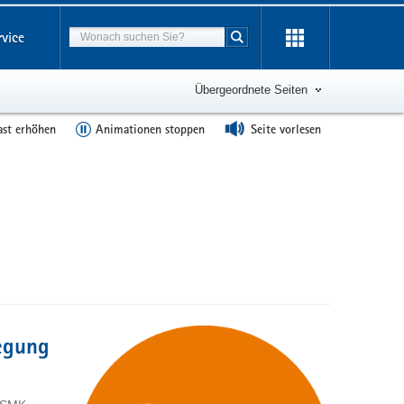
Suchbegriff
rvice
Suche starten
Übergeordnete Seiten
ast erhöhen
Animationen stoppen
Seite vorlesen
egung