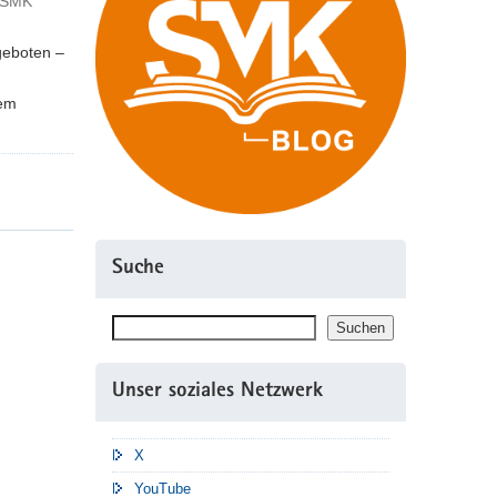
- SMK
geboten –
dem
Suche
Suchen
Suchen
Unser soziales Netzwerk
X
YouTube