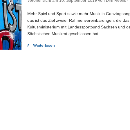
Veröffentlicht am
10. September 2019
von
Dirk Reelfs 
Mehr Spiel und Sport sowie mehr Musik in Ganztagsan
das ist das Ziel zweier Rahmenvereinbarungen, die das
Kultusministerium mit Landessportbund Sachsen und 
Sächsischen Musikrat geschlossen hat.
"In
Weiterlesen
Ganztagsangebote
kommt
Bewegung
und
Musik"