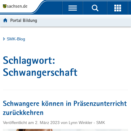
P
Portalübergreifende
o
H
Navigation
r
a
S
Portal Bildung
t
u
e
a
p
r
l
t
v
Hauptinhalt
SMK-Blog
ü
i
i
b
n
c
e
h
e
Schlagwort:
r
a
g
l
Schwangerschaft
r
t
e
i
f
Schwangere können in Präsenzunterricht
e
n
zurückkehren
d
Veröffentlicht am
2. März 2023
von
Lynn Winkler - SMK
e
N