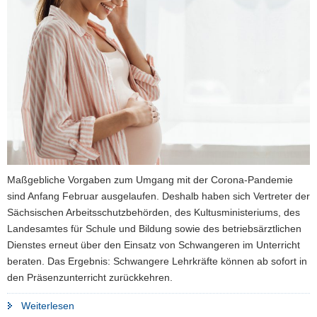
a
v
i
g
a
t
i
o
n
Maßgebliche Vorgaben zum Umgang mit der Corona-Pandemie
sind Anfang Februar ausgelaufen. Deshalb haben sich Vertreter der
Sächsischen Arbeitsschutzbehörden, des Kultusministeriums, des
Landesamtes für Schule und Bildung sowie des betriebsärztlichen
Dienstes erneut über den Einsatz von Schwangeren im Unterricht
beraten. Das Ergebnis: Schwangere Lehrkräfte können ab sofort in
den Präsenzunterricht zurückkehren.
"Schwangere
Weiterlesen