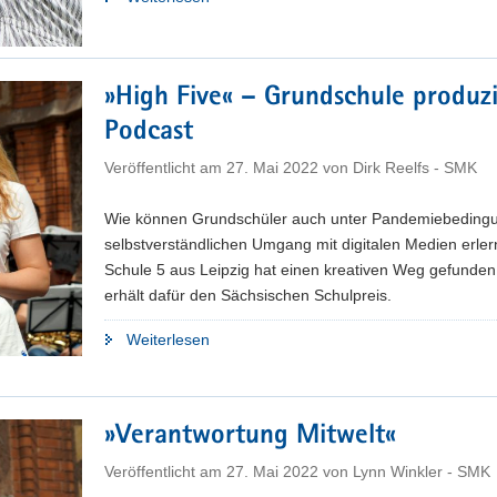
ackern
für
die
»High Five« – Grundschule produzi
Zukunft«"
Podcast
Veröffentlicht am
27. Mai 2022
von
Dirk Reelfs - SMK
Wie können Grundschüler auch unter Pandemiebeding
selbstverständlichen Umgang mit digitalen Medien erle
Schule 5 aus Leipzig hat einen kreativen Weg gefunde
erhält dafür den Sächsischen Schulpreis.
"»High
Weiterlesen
Five«
–
Grundschule
»Verantwortung Mitwelt«
produziert
Podcast"
Veröffentlicht am
27. Mai 2022
von
Lynn Winkler - SMK