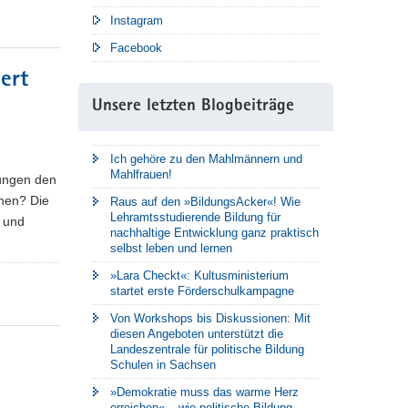
Instagram
Facebook
ert
Unsere letzten Blogbeiträge
Ich gehöre zu den Mahlmännern und
Mahlfrauen!
ungen den
rnen? Die
Raus auf den »BildungsAcker«! Wie
Lehramtsstudierende Bildung für
n und
nachhaltige Entwicklung ganz praktisch
selbst leben und lernen
»Lara Checkt«: Kultusministerium
startet erste Förderschulkampagne
Von Workshops bis Diskussionen: Mit
diesen Angeboten unterstützt die
Landeszentrale für politische Bildung
Schulen in Sachsen
»Demokratie muss das warme Herz
erreichen« – wie politische Bildung