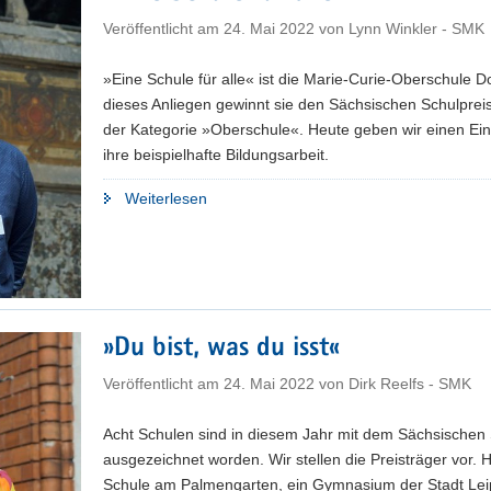
Veröffentlicht am
24. Mai 2022
von
Lynn Winkler - SMK
»Eine Schule für alle« ist die Marie-Curie-Oberschule 
dieses Anliegen gewinnt sie den Sächsischen Schulprei
der Kategorie »Oberschule«. Heute geben wir einen Einb
ihre beispielhafte Bildungsarbeit.
"»Eine
Weiterlesen
Schule
für
alle«"
»Du bist, was du isst«
Veröffentlicht am
24. Mai 2022
von
Dirk Reelfs - SMK
Acht Schulen sind in diesem Jahr mit dem Sächsischen 
ausgezeichnet worden. Wir stellen die Preisträger vor. 
Schule am Palmengarten, ein Gymnasium der Stadt Lei