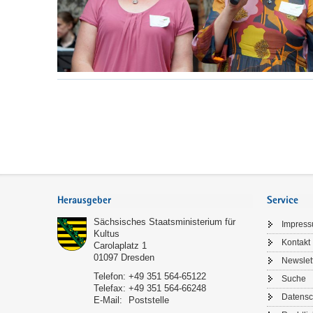
Service
Herausgeber
Service
Sächsisches Staatsministerium für
Impres
Kultus
Kontakt
Carolaplatz 1
01097
Dresden
Newslet
Telefon:
+49 351 564-65122
Suche
Telefax:
+49 351 564-66248
Datensc
E-Mail:
Poststelle