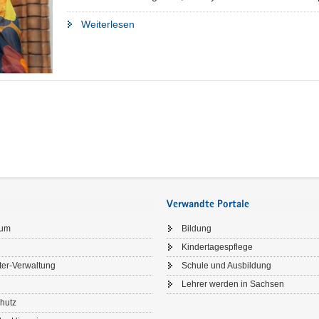
"»Du
Weiterlesen
bist,
was
du
isst«"
Verwandte Portale
sum
Bildung
Kindertagespflege
ter-Verwaltung
Schule und Ausbildung
Lehrer werden in Sachsen
hutz