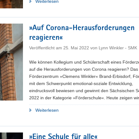
"»Gemeinsam
Weiterlesen
auf
dem
Weg«"
»Auf Corona-Herausforderungen
reagieren«
Veröffentlicht am
25. Mai 2022
von
Lynn Winkler - SMK
Wie können Kollegium und Schülerschaft eines Förder
auf die Herausforderungen von Corona reagieren? Das
Förderzentrum »Clemens Winkler« Brand-Erbisdorf, Fö
mit dem Schwerpunkt emotional-soziale Entwicklung,
eindrucksvoll bewiesen und gewinnt den Sächsischen S
2022 in der Kategorie »Förderschule«. Heute zeigen wi
"»Auf
Weiterlesen
Corona-
Herausforderungen
reagieren«"
»Eine Schule für alle«