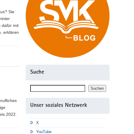
aus? Sie
inter
 dafür mit
, erklären
Suche
Suchen
Suchen
rufliches
Unser soziales Netzwerk
ige
eis 2022.
X
YouTube