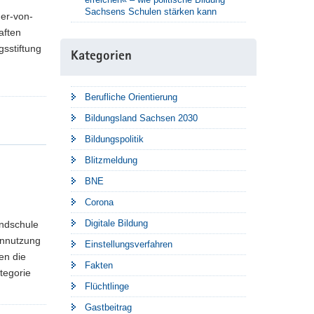
Sachsens Schulen stärken kann
her-von-
aften
sstiftung
Kategorien
Berufliche Orientierung
Bildungsland Sachsen 2030
Bildungspolitik
Blitzmeldung
BNE
Corona
Digitale Bildung
undschule
ennutzung
Einstellungsverfahren
en die
Fakten
tegorie
Flüchtlinge
Gastbeitrag