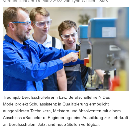
Veröffentlicht am
14. März 2022
von
Lynn Winkler - SMK
a
v
i
g
a
t
i
o
n
Traumjob Berufsschullehrerin bzw. Berufschullehrer? Das
Modellprojekt Schulassistenz in Qualifizierung ermöglicht
ausgebildeten Technikern, Meistern und Absolventen mit einem
Abschluss »Bachelor of Engineering« eine Ausbildung zur Lehrkraft
an Berufsschulen. Jetzt sind neue Stellen verfügbar.