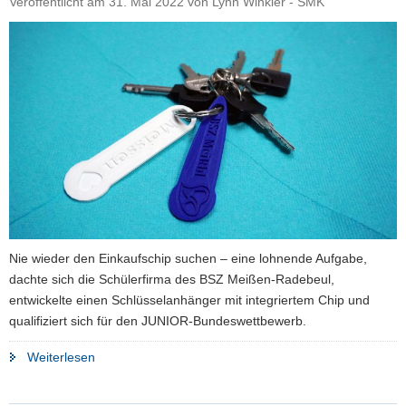
Veröffentlicht am
31. Mai 2022
von
Lynn Winkler - SMK
a
v
i
g
a
t
i
o
n
Nie wieder den Einkaufschip suchen – eine lohnende Aufgabe,
dachte sich die Schülerfirma des BSZ Meißen-Radebeul,
entwickelte einen Schlüsselanhänger mit integriertem Chip und
qualifiziert sich für den JUNIOR-Bundeswettbewerb.
"Schülerfirma
Weiterlesen
qualifiziert
sich