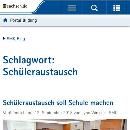
P
Portalübergreifende
o
H
Navigation
r
a
S
Portal Bildung
t
u
e
a
p
r
l
t
v
Hauptinhalt
SMK-Blog
ü
i
i
b
n
c
e
h
e
Schlagwort:
r
a
g
l
Schüleraustausch
r
t
e
i
f
Schüleraustausch soll Schule machen
e
n
Veröffentlicht am
12. September 2018
von
Lynn Winkler - SMK
d
e
N