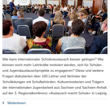
a
v
i
g
a
t
i
o
n
Wie kann internationaler Schüleraustausch besser gelingen? Wie
können noch mehr Lehrkräfte motiviert werden, sich für Schüler-
und Jugendaustauschprojekte zu engagieren? Diese und weitere
Fragen diskutierten über 160 Lehrer und Vertreter der
Schulleitungen mit Schulbehörden, Kultusministerien und Trägern
der internationalen Jugendarbeit aus Sachsen und Sachsen-Anhalt
auf der 3. Regionalkonferenz »Austausch macht Schule« in Leipzig.
"Schüleraustausch
Weiterlesen
soll