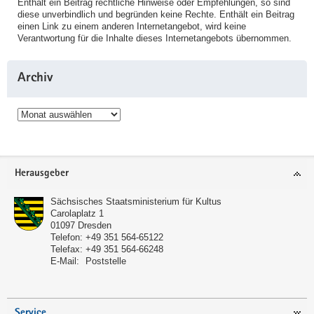
Enthält ein Beitrag rechtliche Hinweise oder Empfehlungen, so sind
diese unverbindlich und begründen keine Rechte. Enthält ein Beitrag
einen Link zu einem anderen Internetangebot, wird keine
Verantwortung für die Inhalte dieses Internetangebots übernommen.
Archiv
Archiv
Service
Herausgeber
Sächsisches Staatsministerium für Kultus
Carolaplatz 1
01097
Dresden
Telefon:
+49 351 564-65122
Telefax:
+49 351 564-66248
E-Mail:
Poststelle
Service