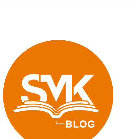
Schule
machen"