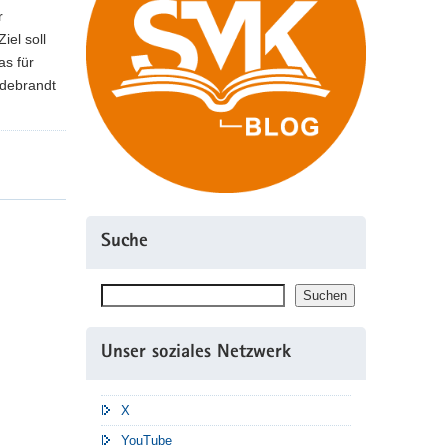
r
iel soll
as für
ldebrandt
Suche
Suchen
Suchen
Unser soziales Netzwerk
X
YouTube