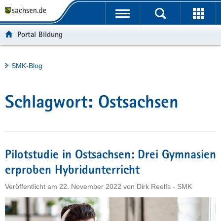
P
Portalübergreifende
o
H
Navigation
r
a
S
Portal Bildung
t
u
e
a
p
r
l
t
v
Hauptinhalt
SMK-Blog
ü
i
i
b
n
c
e
h
e
Schlagwort:
Ostsachsen
r
a
g
l
r
t
e
i
Pilotstudie in Ostsachsen: Drei Gymnasien
f
erproben Hybridunterricht
e
Veröffentlicht am
22. November 2022
von
Dirk Reelfs - SMK
n
d
e
N