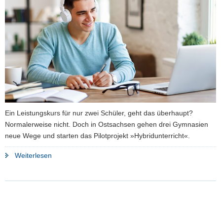
a
v
i
g
a
t
i
o
n
Ein Leistungskurs für nur zwei Schüler, geht das überhaupt?
Normalerweise nicht. Doch in Ostsachsen gehen drei Gymnasien
neue Wege und starten das Pilotprojekt »Hybridunterricht«.
"Pilotstudie
Weiterlesen
in
Ostsachsen:
Drei
Gymnasien
erproben