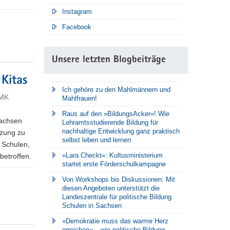
Instagram
Facebook
Unsere letzten Blogbeiträge
Kitas
Ich gehöre zu den Mahlmännern und
SMK
Mahlfrauen!
Raus auf den »BildungsAcker«! Wie
Sachsen
Lehramtsstudierende Bildung für
nachhaltige Entwicklung ganz praktisch
tzung zu
selbst leben und lernen
 Schulen,
»Lara Checkt«: Kultusministerium
betroffen.
startet erste Förderschulkampagne
Von Workshops bis Diskussionen: Mit
diesen Angeboten unterstützt die
Landeszentrale für politische Bildung
Schulen in Sachsen
»Demokratie muss das warme Herz
erreichen« – wie politische Bildung