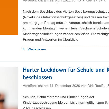
Veröffentlicht am
22. April 2021
von
Dirk Reelfs - SMK
Nach dem Beschluss des Vierten Bevölkerungsschutzg
(Novelle des Infektionsschutzgesetzes) und dessen Inkr
am morgigen Freitag müssen voraussichtlich bereits a
kommenden Montag in weiten Teilen Sachsens Schulen
Kindertageseinrichtungen wieder schließen. Die wichtig
Fragen und Antworten im Überblick.
"Bundesnotbremse:
Weiterlesen
Regeln
für
den
Harter Lockdown für Schule und K
Schul-
beschlossen
und
Kitabetrieb"
Veröffentlicht am
11. Dezember 2020
von
Dirk Reelfs -
Schulen, Schulinternate und Einrichtungen der
Kindertagesbetreuung bleiben bis einschließlich zum 8.
2021 geschlossen.