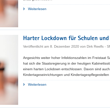
"Harter
Weiterlesen
Lockdown
für
Schule
und
Kita
Harter Lockdown für Schulen und 
beschlossen"
Veröffentlicht am
8. Dezember 2020
von
Dirk Reelfs - 
Angesichts weiter hoher Infektionszahlen im Freistaat 
hat sich die Staatsregierung in der heutigen Kabinettssi
einem harten Lockdown entschlossen. Davon sind auch
Kindertageseinrichtungen und Kindertagespflegestellen 
"Harter
Weiterlesen
Lockdown
für
Schulen
und