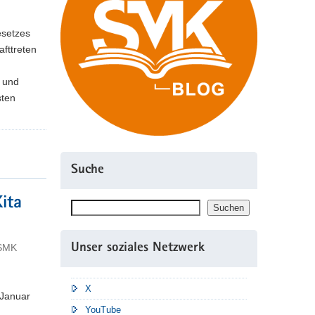
esetzes
afttreten
m
 und
sten
Suche
ita
Suchen
Suchen
 SMK
Unser soziales Netzwerk
X
 Januar
YouTube