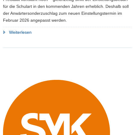
für die Schulart in den kommenden Jahren erheblich. Deshalb soll
der Anwärtersonderzuschlag zum neuen Einstellungstermin im
Februar 2026 angepasst werden.
"Kultusministerium
Weiterlesen
passt
Anwärtersonderzuschlag
an
veränderte
Bedarfslage
an"