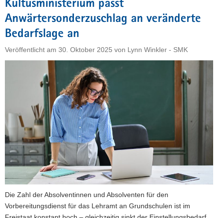
Kultusministerium passt
erste
Anwärtersonderzuschlag an veränderte
Förderschulkampagne"
Bedarfslage an
Veröffentlicht am
30. Oktober 2025
von
Lynn Winkler - SMK
Die Zahl der Absolventinnen und Absolventen für den
Vorbereitungsdienst für das Lehramt an Grundschulen ist im
Freistaat konstant hoch – gleichzeitig sinkt der Einstellungsbedarf