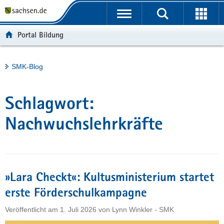
P
Portalübergreifende
o
H
Navigation
r
a
S
Portal Bildung
t
u
e
a
p
r
l
t
v
Hauptinhalt
SMK-Blog
ü
i
i
b
n
c
e
h
e
Schlagwort:
r
a
g
l
Nachwuchslehrkräfte
r
t
e
i
f
»Lara Checkt«: Kultusministerium startet
e
n
erste Förderschulkampagne
d
Veröffentlicht am
1. Juli 2026
von
Lynn Winkler - SMK
e
N