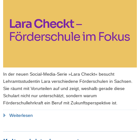
a
v
i
g
a
t
i
o
n
In der neuen Social-Media-Serie »Lara Checkt« besucht
Lehramtsstudentin Lara verschiedene Förderschulen in Sachsen.
Sie räumt mit Vorurteilen auf und zeigt, weshalb gerade diese
Schulart nicht nur unterschätzt, sondern warum
Förderschullehrkraft ein Beruf mit Zukunftsperspektive ist.
"»Lara
Weiterlesen
Checkt«:
Kultusministerium
startet