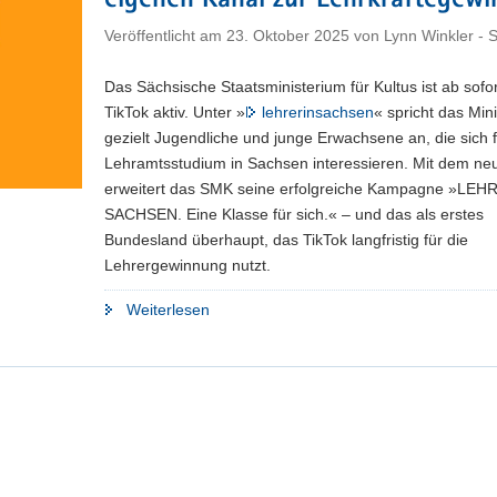
eigenen Kanal zur Lehrkräftegew
Veröffentlicht am
23. Oktober 2025
von
Lynn Winkler -
Das Sächsische Staatsministerium für Kultus ist ab sofor
TikTok aktiv. Unter »
lehrerinsachsen
« spricht das Min
gezielt Jugendliche und junge Erwachsene an, die sich f
Lehramtsstudium in Sachsen interessieren. Mit dem neue
erweitert das SMK seine erfolgreiche Kampagne »LEH
SACHSEN. Eine Klasse für sich.« – und das als erstes
Bundesland überhaupt, das TikTok langfristig für die
Lehrergewinnung nutzt.
"»lehrerinsachsen«
Weiterlesen
jetzt
auf
TikTok:
SMK
startet
als
erstes