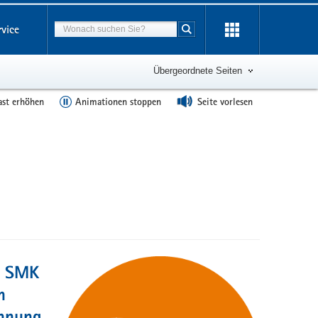
Suchbegriff
rvice
Suche starten
Übergeordnete Seiten
ast erhöhen
Animationen stoppen
Seite vorlesen
k: SMK
m