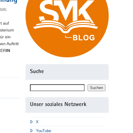
innung
 SMK
t auf
isterium
ür ein
n Auftritt
RER
IN
Suche
Suchen
Suchen
Unser soziales Netzwerk
X
YouTube