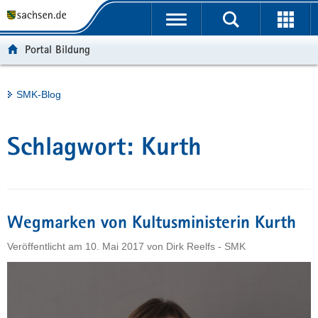
P
Portalübergreifende
o
H
Navigation
r
a
S
Portal Bildung
t
u
e
a
p
r
l
t
v
Hauptinhalt
SMK-Blog
ü
i
i
b
n
c
e
h
e
Schlagwort:
Kurth
r
a
g
l
r
t
e
i
Wegmarken von Kultusministerin Kurth
f
Veröffentlicht am
10. Mai 2017
von
Dirk Reelfs - SMK
e
n
d
e
N