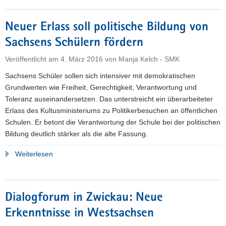
Kultusministerin
Kurth"
Neuer Erlass soll politische Bildung von
Sachsens Schülern fördern
Veröffentlicht am
4. März 2016
von
Manja Kelch - SMK
Sachsens Schüler sollen sich intensiver mit demokratischen
Grundwerten wie Freiheit, Gerechtigkeit, Verantwortung und
Toleranz auseinandersetzen. Das unterstreicht ein überarbeiteter
Erlass des Kultusministeriums zu Politikerbesuchen an öffentlichen
Schulen. Er betont die Verantwortung der Schule bei der politischen
Bildung deutlich stärker als die alte Fassung.
"Neuer
Weiterlesen
Erlass
soll
politische
Dialogforum in Zwickau: Neue
Bildung
Erkenntnisse in Westsachsen
von
Sachsens