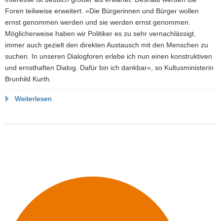
Foren teilweise erweitert. »Die Bürgerinnen und Bürger wollen
ernst genommen werden und sie werden ernst genommen.
Möglicherweise haben wir Politiker es zu sehr vernachlässigt,
immer auch gezielt den direkten Austausch mit den Menschen zu
suchen. In unseren Dialogforen erlebe ich nun einen konstruktiven
und ernsthaften Dialog. Dafür bin ich dankbar«, so Kultusministerin
Brunhild Kurth.
"Kultusministerin:
Weiterlesen
Unerwartet
großer
Andrang
bei
Dialogforen"