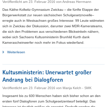
Veröffentlicht am
23. Februar 2016
von
Andreas Herrmann
Schülern
Das Käthe-Kollwitz-Gymnasium Zwickau – die fünfte Etappe der
fördern"
Bürgerwerkstatt zur neuen sächsischen Schulgesetznovelle–
erregte auch in Westsachsen großes Interesse: 99 Leute widmeten
sich in Zwickau der Diskussion, darunter zwei MDR-Kamerateams,
die sich den Problemen aus verschiedenen Blickwinkeln nähern,
wobei sich Sachsens Kultusministerin Brunhild Kurth dank
Kamerascheinwerfer noch mehr im Fokus wiederfand.
"Dialogforum
Weiterlesen
in
Zwickau:
Neue
Kultusministerin: Unerwartet großer
Erkenntnisse
Andrang bei Dialogforen
in
Westsachsen"
Veröffentlicht am
23. Februar 2016
von
Manja Kelch - SMK
Insgesamt bis zu 600 Menschen haben sich bisher schon an den
ersten fünf Dialogforen zum Schulgesetzentwurf beteiligt. Das
Interesse ist deutlich größer als erwartet. Deshalb werden die