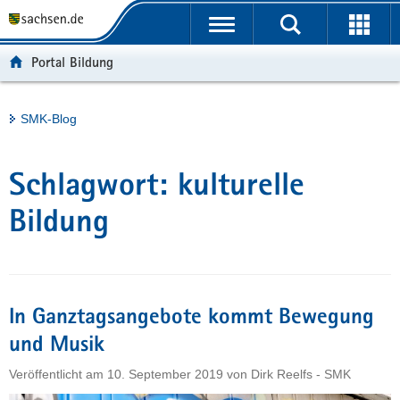
P
Portalübergreifende
o
H
Navigation
r
a
S
Portal Bildung
t
u
e
a
p
r
l
t
v
Hauptinhalt
SMK-Blog
ü
i
i
b
n
c
e
h
e
Schlagwort:
kulturelle
r
a
g
l
Bildung
r
t
e
i
f
In Ganztagsangebote kommt Bewegung
e
n
und Musik
d
Veröffentlicht am
10. September 2019
von
Dirk Reelfs - SMK
e
N