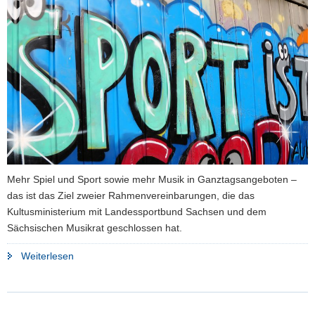
a
v
i
g
a
t
i
o
n
Mehr Spiel und Sport sowie mehr Musik in Ganztagsangeboten –
das ist das Ziel zweier Rahmenvereinbarungen, die das
Kultusministerium mit Landessportbund Sachsen und dem
Sächsischen Musikrat geschlossen hat.
"In
Weiterlesen
Ganztagsangebote
kommt
Bewegung