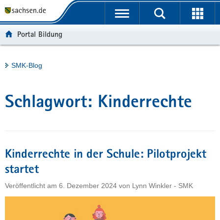
P
Portalübergreifende
o
H
Navigation
r
a
S
Portal Bildung
t
u
e
a
p
r
l
t
v
Hauptinhalt
SMK-Blog
ü
i
i
b
n
c
e
h
e
Schlagwort:
Kinderrechte
r
a
g
l
r
t
e
i
Kinderrechte in der Schule: Pilotprojekt
f
startet
e
Veröffentlicht am
6. Dezember 2024
von
Lynn Winkler - SMK
n
d
e
N