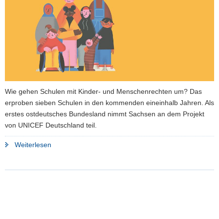
a
v
i
g
a
t
i
o
Wie gehen Schulen mit Kinder- und Menschenrechten um? Das
n
erproben sieben Schulen in den kommenden eineinhalb Jahren. Als
erstes ostdeutsches Bundesland nimmt Sachsen an dem Projekt
von UNICEF Deutschland teil.
"Kinderrechte
Weiterlesen
in
der
Schule:
Pilotprojekt
startet"