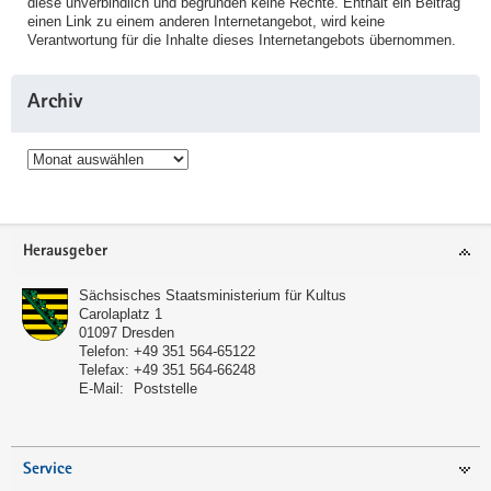
diese unverbindlich und begründen keine Rechte. Enthält ein Beitrag
einen Link zu einem anderen Internetangebot, wird keine
Verantwortung für die Inhalte dieses Internetangebots übernommen.
Archiv
Archiv
Service
Herausgeber
Sächsisches Staatsministerium für Kultus
Carolaplatz 1
01097
Dresden
Telefon:
+49 351 564-65122
Telefax:
+49 351 564-66248
E-Mail:
Poststelle
Service