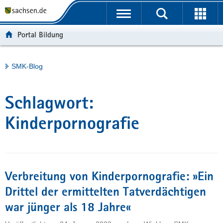
P
Portalübergreifende
o
H
Navigation
r
a
S
Portal Bildung
t
u
e
a
p
r
l
t
v
Hauptinhalt
SMK-Blog
ü
i
i
b
n
c
e
h
e
Schlagwort:
r
a
g
l
Kinderpornografie
r
t
e
i
f
Verbreitung von Kinderpornografie: »Ein
e
n
Drittel der ermittelten Tatverdächtigen
d
war jünger als 18 Jahre«
e
N