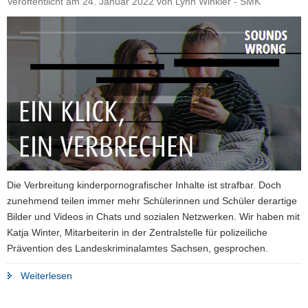
Veröffentlicht am
24. Januar 2022
von
Lynn Winkler - SMK
a
v
i
g
a
t
i
o
n
Die Verbreitung kinderpornografischer Inhalte ist strafbar. Doch
zunehmend teilen immer mehr Schülerinnen und Schüler derartige
Bilder und Videos in Chats und sozialen Netzwerken. Wir haben mit
Katja Winter, Mitarbeiterin in der Zentralstelle für polizeiliche
Prävention des Landeskriminalamtes Sachsen, gesprochen.
"Verbreitung
Weiterlesen
von
Kinderpornografie: