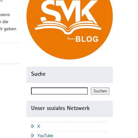
MK
hsens
n die
ir geben
Suche
Suchen
Suchen
Unser soziales Netzwerk
X
YouTube