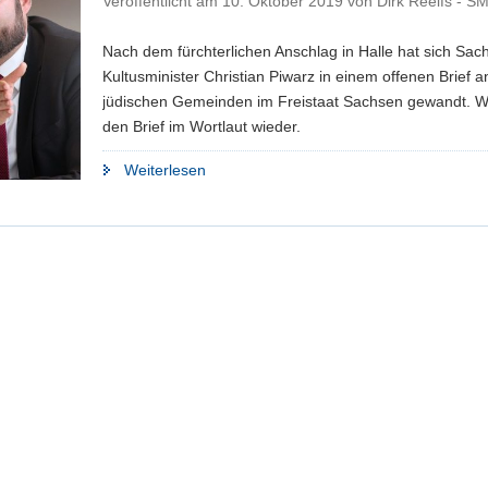
Veröffentlicht am
10. Oktober 2019
von
Dirk Reelfs - S
Nach dem fürchterlichen Anschlag in Halle hat sich Sac
Kultusminister Christian Piwarz in einem offenen Brief a
jüdischen Gemeinden im Freistaat Sachsen gewandt. W
den Brief im Wortlaut wieder.
"Kultusminister
Weiterlesen
sagt
jüdischen
Gemeinden
Unterstützung
zu"