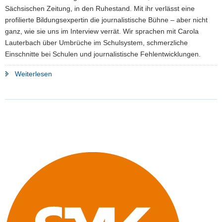
Sächsischen Zeitung, in den Ruhestand. Mit ihr verlässt eine
a
profilierte Bildungsexpertin die journalistische Bühne – aber nicht
v
ganz, wie sie uns im Interview verrät. Wir sprachen mit Carola
i
Lauterbach über Umbrüche im Schulsystem, schmerzliche
g
Einschnitte bei Schulen und journalistische Fehlentwicklungen.
a
t
"»Am
Weiterlesen
i
Ende
o
war
n
ich
die
Bildungstante«
–
Bildungsredakteurin
Carola
Lauterbach
geht
in
den
Ruhestand"