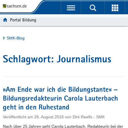
P
Portalübergreifende
o
H
Navigation
r
a
S
Portal Bildung
t
u
e
a
p
r
l
t
v
Hauptinhalt
SMK-Blog
ü
i
i
b
n
c
e
h
e
Schlagwort:
Journalismus
r
a
g
l
r
t
e
i
»Am Ende war ich die Bildungstante« –
f
Bildungsredakteurin Carola Lauterbach
e
geht in den Ruhestand
n
d
Veröffentlicht am
26. August 2016
von
Dirk Reelfs - SMK
e
Nach über 25 Jahren geht Carola Lauterbach, Redakteurin bei der
N