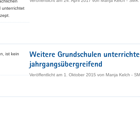
Veröffentlicht am
24. April 2017
von
Manja Kelch - SMK
achlichen
 unterrichtet
zept.
, ist kein
Weitere Grundschulen unterricht
jahrgangsübergreifend
Veröffentlicht am
1. Oktober 2015
von
Manja Kelch - S