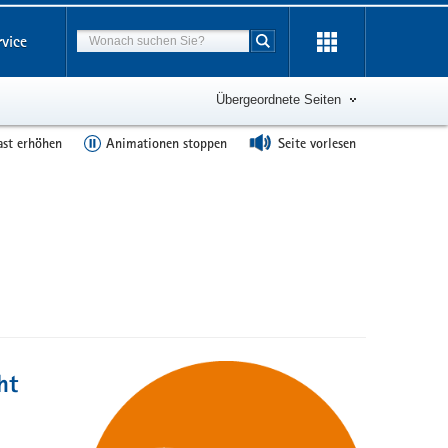
Suchbegriff
rvice
Suche starten
Übergeordnete Seiten
ast erhöhen
Animationen stoppen
Seite vorlesen
ht