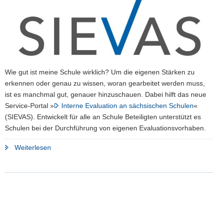
a
v
i
g
a
t
Wie gut ist meine Schule wirklich? Um die eigenen Stärken zu
i
erkennen oder genau zu wissen, woran gearbeitet werden muss,
o
ist es manchmal gut, genauer hinzuschauen. Dabei hilft das neue
n
Service-Portal »
Interne Evaluation an sächsischen Schulen
«
(SIEVAS). Entwickelt für alle an Schule Beteiligten unterstützt es
Schulen bei der Durchführung von eigenen Evaluationsvorhaben.
"Neues
Weiterlesen
Service-
Portal
»Interne
Evaluation
an
sächsischen