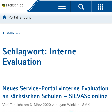
P
Portalübergreifende
o
H
Navigation
r
a
S
Portal Bildung
t
u
e
a
p
r
l
t
v
Hauptinhalt
SMK-Blog
ü
i
i
b
n
c
e
h
e
Schlagwort:
Interne
r
a
g
l
Evaluation
r
t
e
i
f
Neues Service-Portal »Interne Evaluation
e
n
an sächsischen Schulen – SIEVAS« online
d
Veröffentlicht am
3. März 2020
von
Lynn Winkler - SMK
e
N