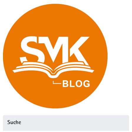
Schulen
–
SIEVAS«
online"
Suche