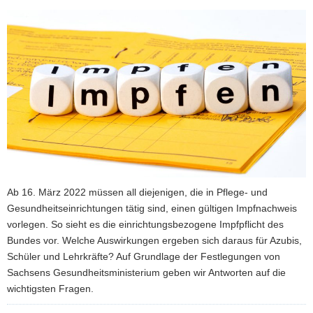
a
v
i
g
a
t
i
o
n
Ab 16. März 2022 müssen all diejenigen, die in Pflege- und
Gesundheitseinrichtungen tätig sind, einen gültigen Impfnachweis
vorlegen. So sieht es die einrichtungsbezogene Impfpflicht des
Bundes vor. Welche Auswirkungen ergeben sich daraus für Azubis,
Schüler und Lehrkräfte? Auf Grundlage der Festlegungen von
Sachsens Gesundheitsministerium geben wir Antworten auf die
wichtigsten Fragen.