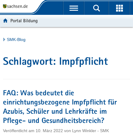
P
Portalübergreifende
o
H
Navigation
r
a
S
Portal Bildung
t
u
e
a
p
r
l
t
v
Hauptinhalt
SMK-Blog
ü
i
i
b
n
c
e
h
e
Schlagwort:
Impfpflicht
r
a
g
l
r
t
e
i
FAQ: Was bedeutet die
f
einrichtungsbezogene Impfpflicht für
e
Azubis, Schüler und Lehrkräfte im
n
d
Pflege- und Gesundheitsbereich?
e
Veröffentlicht am
10. März 2022
von
Lynn Winkler - SMK
N