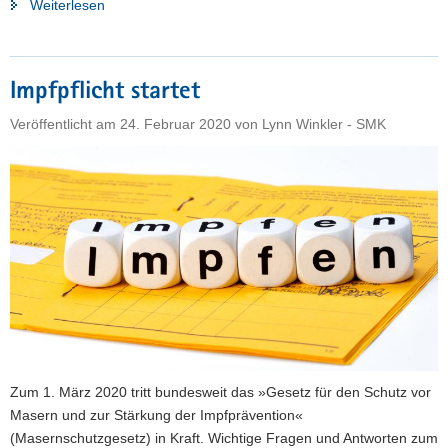
"FAQ:
Weiterlesen
Was
bedeutet
die
Impfpflicht startet
einrichtungsbezogene
Impfpflicht
Veröffentlicht am
24. Februar 2020
von
Lynn Winkler - SMK
für
Azubis,
Schüler
und
Lehrkräfte
im
Pflege-
und
Gesundheitsbereich?"
Zum 1. März 2020 tritt bundesweit das »Gesetz für den Schutz vor
Masern und zur Stärkung der Impfprävention«
(Masernschutzgesetz) in Kraft. Wichtige Fragen und Antworten zum