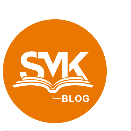
erproben
Hybridunterricht"