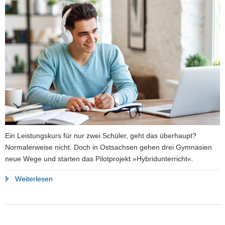
a
v
i
g
a
t
i
o
n
Ein Leistungskurs für nur zwei Schüler, geht das überhaupt?
Normalerweise nicht. Doch in Ostsachsen gehen drei Gymnasien
neue Wege und starten das Pilotprojekt »Hybridunterricht«.
"Pilotstudie
Weiterlesen
in
Ostsachsen:
Drei
Gymnasien