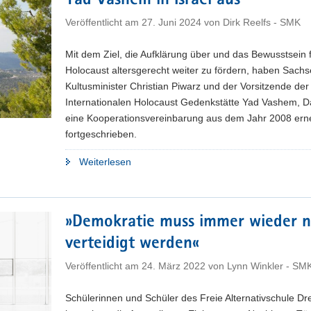
Yad Vashem in Israel aus
Veröffentlicht am
27. Juni 2024
von
Dirk Reelfs - SMK
Mit dem Ziel, die Aufklärung über und das Bewusstsein 
Holocaust altersgerecht weiter zu fördern, haben Sach
Kultusminister Christian Piwarz und der Vorsitzende der
Internationalen Holocaust Gedenkstätte Yad Vashem, D
eine Kooperationsvereinbarung aus dem Jahr 2008 ern
fortgeschrieben.
"Sachsen
Weiterlesen
baut
Zusammenarbeit
mit
»Demokratie muss immer wieder 
der
verteidigt werden«
Internationalen
Holocaust
Veröffentlicht am
24. März 2022
von
Lynn Winkler - SM
Gedenkstätte
Yad
Schülerinnen und Schüler des Freie Alternativschule Dr
Vashem