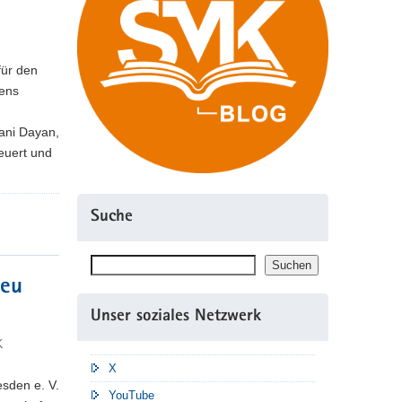
für den
sens
ani Dayan,
euert und
Suche
Suchen
Suchen
neu
Unser soziales Netzwerk
K
X
esden e. V.
YouTube