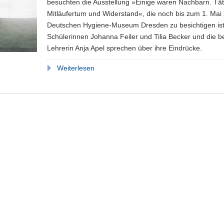
besuchten die Ausstellung »Einige waren Nachbarn. Tät
in
Mitläufertum und Widerstand«, die noch bis zum 1. Mai
Israel
Deutschen Hygiene-Museum Dresden zu besichtigen ist
aus"
Schülerinnen Johanna Feiler und Tilia Becker und die b
Lehrerin Anja Apel sprechen über ihre Eindrücke.
"»Demokratie
Weiterlesen
muss
immer
wieder
neu
verteidigt
werden«"