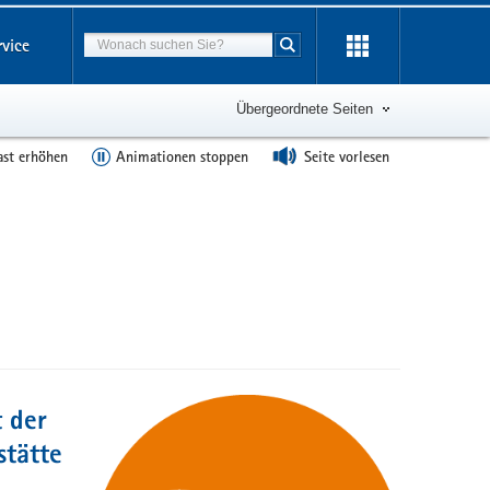
Suchbegriff
rvice
Suche starten
Übergeordnete Seiten
ast erhöhen
Animationen stoppen
Seite vorlesen
 der
stätte