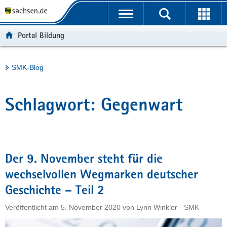
P
Portalübergreifende
o
H
Navigation
r
a
S
Portal Bildung
t
u
e
a
p
r
l
t
v
Hauptinhalt
SMK-Blog
ü
i
i
b
n
c
e
h
e
Schlagwort:
Gegenwart
r
a
g
l
r
t
e
i
Der 9. November steht für die
f
wechselvollen Wegmarken deutscher
e
Geschichte – Teil 2
n
d
Veröffentlicht am
5. November 2020
von
Lynn Winkler - SMK
e
N