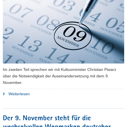
a
v
i
g
a
t
i
o
n
Im zweiten Teil sprechen wir mit Kultusminister Christian Piwarz
über die Notwendigkeit der Auseinandersetzung mit dem 9.
November.
"Der
Weiterlesen
9.
November
steht
Der 9. November steht für die
für
die