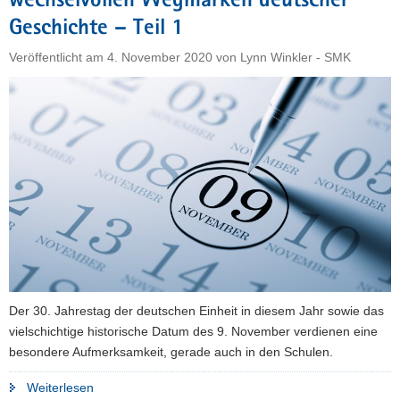
wechselvollen Wegmarken deutscher
wechselvollen
Geschichte – Teil 1
Wegmarken
Veröffentlicht am
4. November 2020
von
Lynn Winkler - SMK
deutscher
Geschichte
–
Teil
2"
Der 30. Jahrestag der deutschen Einheit in diesem Jahr sowie das
vielschichtige historische Datum des 9. November verdienen eine
besondere Aufmerksamkeit, gerade auch in den Schulen.
"Der
Weiterlesen