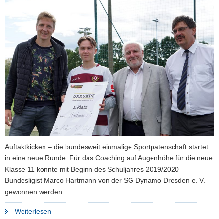
a
v
i
g
a
t
i
o
n
Auftaktkicken – die bundesweit einmalige Sportpatenschaft startet
in eine neue Runde. Für das Coaching auf Augenhöhe für die neue
Klasse 11 konnte mit Beginn des Schuljahres 2019/2020
Bundesligist Marco Hartmann von der SG Dynamo Dresden e. V.
gewonnen werden.
"Neuer
Weiterlesen