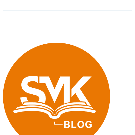
Sportpate:
Dynamo-
Spieler
Marco
Hartmann
coacht
Nachwuchstalente"