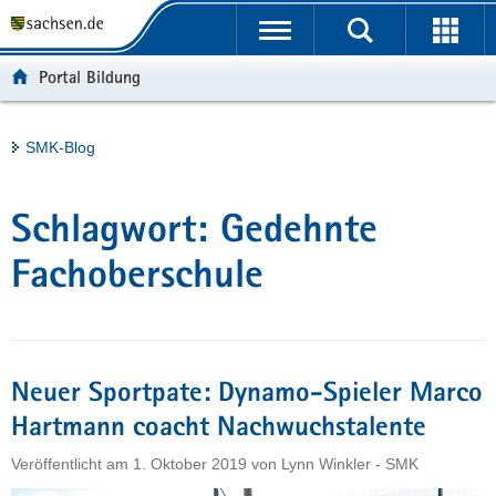
P
Portalübergreifende
o
H
Navigation
r
a
S
Portal Bildung
t
u
e
a
p
r
l
t
v
Hauptinhalt
SMK-Blog
ü
i
i
b
n
c
e
h
e
Schlagwort:
Gedehnte
r
a
g
l
Fachoberschule
r
t
e
i
f
Neuer Sportpate: Dynamo-Spieler Marco
e
n
Hartmann coacht Nachwuchstalente
d
Veröffentlicht am
1. Oktober 2019
von
Lynn Winkler - SMK
e
N