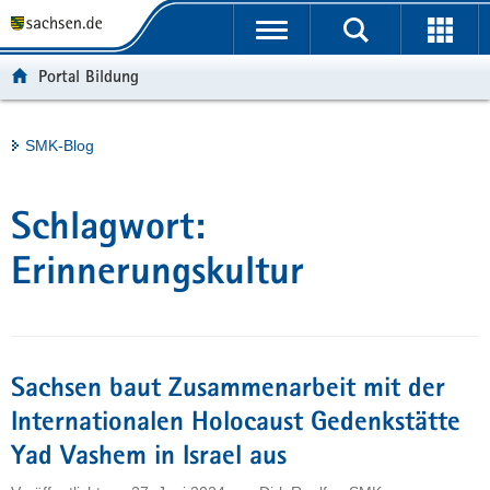
P
Portalübergreifende
o
H
Navigation
r
a
S
Portal Bildung
t
u
e
a
p
r
l
t
v
Hauptinhalt
SMK-Blog
ü
i
i
b
n
c
e
h
e
Schlagwort:
r
a
g
l
Erinnerungskultur
r
t
e
i
f
Sachsen baut Zusammenarbeit mit der
e
n
Internationalen Holocaust Gedenkstätte
d
Yad Vashem in Israel aus
e
N