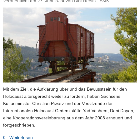
Veröffentlicht am
27. Juni 2024
von
Dirk Reelfs - SMK
a
v
i
g
a
t
i
o
n
Mit dem Ziel, die Aufklärung über und das Bewusstsein für den
Holocaust altersgerecht weiter zu fördern, haben Sachsens
Kultusminister Christian Piwarz und der Vorsitzende der
Internationalen Holocaust Gedenkstätte Yad Vashem, Dani Dayan,
eine Kooperationsvereinbarung aus dem Jahr 2008 erneuert und
fortgeschrieben.
"Sachsen
Weiterlesen