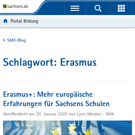
P
Portalübergreifende
o
H
Navigation
r
a
S
Portal Bildung
t
u
e
a
p
r
l
t
v
Hauptinhalt
SMK-Blog
ü
i
i
b
n
c
e
h
e
Schlagwort:
Erasmus
r
a
g
l
r
t
e
i
Erasmus+: Mehr europäische
f
Erfahrungen für Sachsens Schulen
e
Veröffentlicht am
20. Januar 2020
von
Lynn Winkler - SMK
n
d
e
N