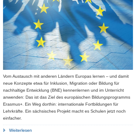
a
v
i
g
a
t
i
o
n
Vom Austausch mit anderen Ländern Europas lernen ­– und damit
neue Konzepte etwa für Inklusion, Migration oder Bildung für
nachhaltige Entwicklung (BNE) kennenlernen und im Unterricht
anwenden: Das ist das Ziel des europäischen Bildungsprogramms
Erasmus+. Ein Weg dorthin: internationale Fortbildungen für
Lehrkräfte. Ein sächsisches Projekt macht es Schulen jetzt noch
einfacher.
"Erasmus+:
Weiterlesen