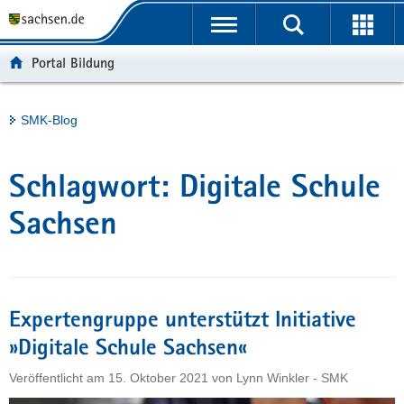
P
Portalübergreifende
o
H
Navigation
r
a
S
Portal Bildung
t
u
e
a
p
r
l
t
v
Hauptinhalt
SMK-Blog
ü
i
i
b
n
c
e
h
e
Schlagwort:
Digitale Schule
r
a
g
l
Sachsen
r
t
e
i
f
Expertengruppe unterstützt Initiative
e
n
»Digitale Schule Sachsen«
d
Veröffentlicht am
15. Oktober 2021
von
Lynn Winkler - SMK
e
N