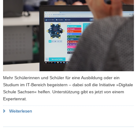
a
v
i
g
a
t
i
o
n
Mehr Schülerinnen und Schüler für eine Ausbildung oder ein
Studium im IT-Bereich begeistern – dabei soll die Initiative »Digitale
Schule Sachsen« helfen. Unterstützung gibt es jetzt von einem
Expertenrat.
"Expertengruppe
Weiterlesen
unterstützt
Initiative
»Digitale