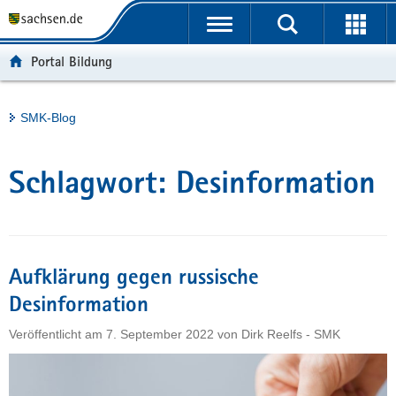
P
Portalübergreifende
o
H
Navigation
r
a
S
Portal Bildung
t
u
e
a
p
r
l
t
v
Hauptinhalt
SMK-Blog
ü
i
i
b
n
c
e
h
e
Schlagwort:
Desinformation
r
a
g
l
r
t
e
i
Aufklärung gegen russische
f
Desinformation
e
Veröffentlicht am
7. September 2022
von
Dirk Reelfs - SMK
n
d
e
N