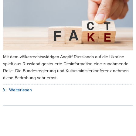
a
v
i
g
a
t
i
o
Mit dem völkerrechtswidrigen Angriff Russlands auf die Ukraine
n
spielt aus Russland gesteuerte Desinformation eine zunehmende
Rolle. Die Bundesregierung und Kultusministerkonferenz nehmen
diese Bedrohung sehr ernst.
"Aufklärung
Weiterlesen
gegen
russische
Desinformation"