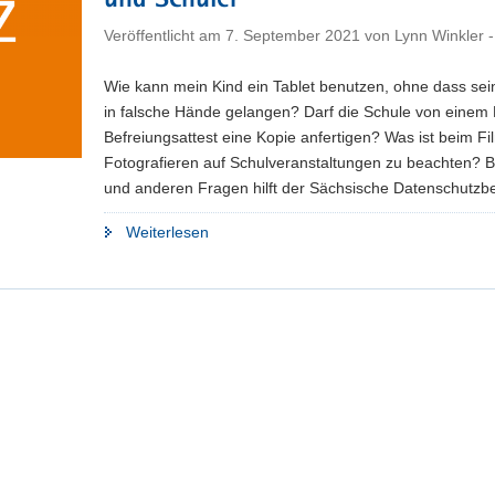
und Schüler
Veröffentlicht am
7. September 2021
von
Lynn Winkler 
Wie kann mein Kind ein Tablet benutzen, ohne dass se
in falsche Hände gelangen? Darf die Schule von einem
Befreiungsattest eine Kopie anfertigen? Was ist beim F
Fotografieren auf Schulveranstaltungen zu beachten? B
und anderen Fragen hilft der Sächsische Datenschutzbe
"Datenschutz:
Weiterlesen
Neues
Informationsangebot
für
Eltern,
Lehrer
und
Schüler"