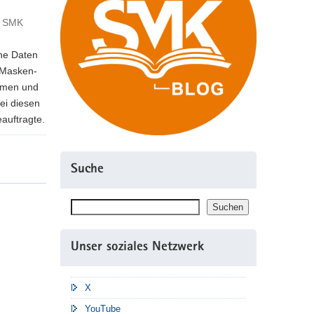
- SMK
ine Daten
 Masken-
ilmen und
ei diesen
auftragte.
Suche
Suchen
Suchen
Unser soziales Netzwerk
X
YouTube