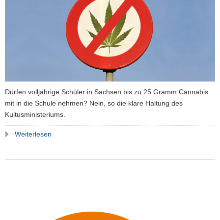
a
v
i
g
a
t
i
o
Dürfen volljährige Schüler in Sachsen bis zu 25 Gramm Cannabis
n
mit in die Schule nehmen? Nein, so die klare Haltung des
Kultusministeriums.
"Kein
Weiterlesen
Pardon
für
Cannabis
in
der
Brotbüchse"