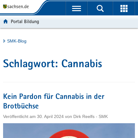
P
Portalübergreifende
o
H
Navigation
r
a
S
Portal Bildung
t
u
e
a
p
r
l
t
v
Hauptinhalt
SMK-Blog
ü
i
i
b
n
c
e
h
e
Schlagwort:
Cannabis
r
a
g
l
r
t
e
i
Kein Pardon für Cannabis in der
f
Brotbüchse
e
Veröffentlicht am
30. April 2024
von
Dirk Reelfs - SMK
n
d
e
N