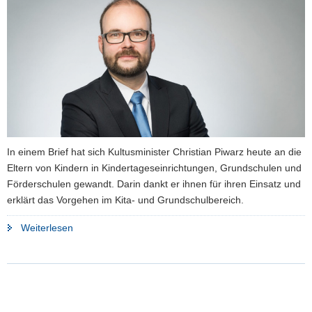
a
v
i
g
a
t
i
o
n
In einem Brief hat sich Kultusminister Christian Piwarz heute an die
Eltern von Kindern in Kindertageseinrichtungen, Grundschulen und
Förderschulen gewandt. Darin dankt er ihnen für ihren Einsatz und
erklärt das Vorgehen im Kita- und Grundschulbereich.
"Kultusminister
Weiterlesen
schreibt
Eltern
von
Kindern
in