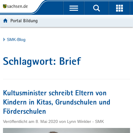
P
Portalübergreifende
o
H
Navigation
r
a
S
Portal Bildung
t
u
e
a
p
r
l
t
v
Hauptinhalt
SMK-Blog
ü
i
i
b
n
c
e
h
e
Schlagwort:
Brief
r
a
g
l
r
t
e
i
Kultusminister schreibt Eltern von
f
Kindern in Kitas, Grundschulen und
e
Förderschulen
n
d
Veröffentlicht am
8. Mai 2020
von
Lynn Winkler - SMK
e
N