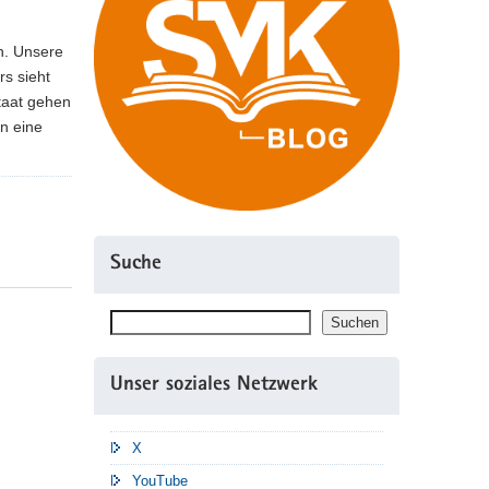
h. Unsere
rs sieht
taat gehen
n eine
Suche
Suchen
Suchen
Unser soziales Netzwerk
X
YouTube