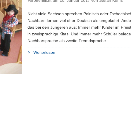
Veröffentlicht am
20. Januar 2017
von
Stefan Kuhfs
Nicht viele Sachsen sprechen Polnisch oder Tschechisc
Nachbarn lernen viel eher Deutsch als umgekehrt. Ande
das bei den Jüngeren aus: Immer mehr Kinder im Freis
in zweisprachige Kitas. Und immer mehr Schüler belege
Nachbarsprache als zweite Fremdsprache.
"Immer
Weiterlesen
mehr
junge
Sachsen
lernen
Tschechisch
oder
Polnisch"