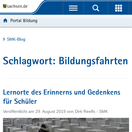
P
Portalübergreifende
o
H
Navigation
r
a
S
Portal Bildung
t
u
e
a
p
r
l
t
v
Hauptinhalt
SMK-Blog
ü
i
i
b
n
c
e
h
e
Schlagwort:
Bildungsfahrten
r
a
g
l
r
t
e
i
Lernorte des Erinnerns und Gedenkens
f
für Schüler
e
Veröffentlicht am
29. August 2019
von
Dirk Reelfs - SMK
n
d
e
N