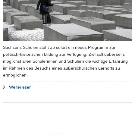
a
v
i
g
a
t
Sachsens Schulen steht ab sofort ein neues Programm zur
i
politisch-historischen Bildung zur Verfügung. Ziel soll dabei sein,
o
möglichst allen Schülerinnen und Schülern die wichtige Erfahrung
n
im Rahmen des Besuchs eines außerschulischen Lernorts zu
ermöglichen.
"Lernorte
Weiterlesen
des
Erinnerns
und
Gedenkens
für
Schüler"