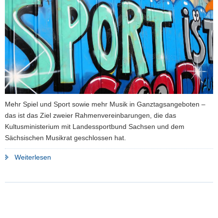
a
v
i
g
a
t
i
o
n
Mehr Spiel und Sport sowie mehr Musik in Ganztagsangeboten –
das ist das Ziel zweier Rahmenvereinbarungen, die das
Kultusministerium mit Landessportbund Sachsen und dem
Sächsischen Musikrat geschlossen hat.
"In
Weiterlesen
Ganztagsangebote
kommt
Bewegung
und
Musik"