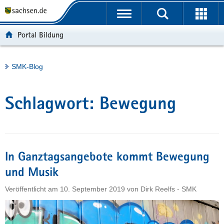
P
Portalübergreifende
o
H
Navigation
r
a
S
Portal Bildung
t
u
e
a
p
r
l
t
v
Hauptinhalt
SMK-Blog
ü
i
i
b
n
c
e
h
e
Schlagwort:
Bewegung
r
a
g
l
r
t
e
i
In Ganztagsangebote kommt Bewegung
f
und Musik
e
Veröffentlicht am
10. September 2019
von
Dirk Reelfs - SMK
n
d
e
N