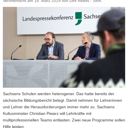
Veröffentlicht am
18. März 2019
von
Dirk Reelfs - SMK
a
v
i
g
a
t
i
o
n
Sachsens Schulen werden heterogener. Das hatte bereits der
sächsische Bildungsbericht belegt. Damit nehmen für Lehrerinnen
und Lehrer die Herausforderungen immer mehr zu. Sachsens
Kultusminister Christian Piwarz will Lehrkräfte mit
multiprofessionellen Teams entlasten. Zwei neue Programme sollen
Hilfe leisten.