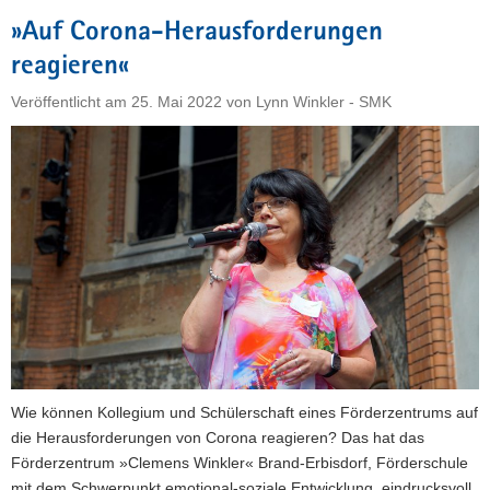
Weg«"
»Auf Corona-Herausforderungen
reagieren«
Veröffentlicht am
25. Mai 2022
von
Lynn Winkler - SMK
Wie können Kollegium und Schülerschaft eines Förderzentrums auf
die Herausforderungen von Corona reagieren? Das hat das
Förderzentrum »Clemens Winkler« Brand-Erbisdorf, Förderschule
mit dem Schwerpunkt emotional-soziale Entwicklung, eindrucksvoll