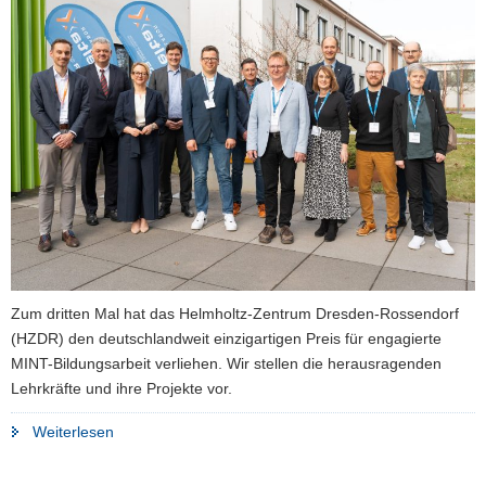
a
v
i
g
a
t
i
o
n
Zum dritten Mal hat das Helmholtz-Zentrum Dresden-Rossendorf
(HZDR) den deutschlandweit einzigartigen Preis für engagierte
MINT-Bildungsarbeit verliehen. Wir stellen die herausragenden
Lehrkräfte und ihre Projekte vor.
"Mehr
Weiterlesen
Wissenschaft
und