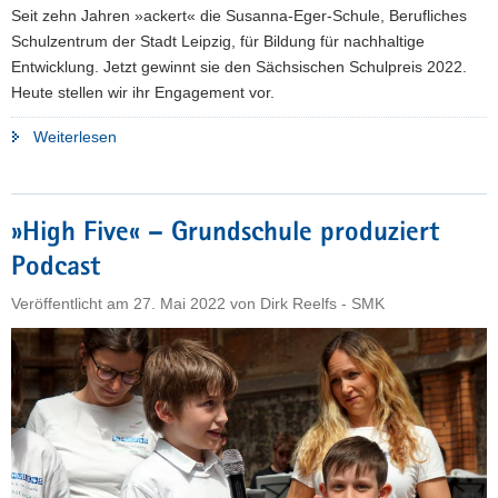
Seit zehn Jahren »ackert« die Susanna-Eger-Schule, Berufliches
Schulzentrum der Stadt Leipzig, für Bildung für nachhaltige
Entwicklung. Jetzt gewinnt sie den Sächsischen Schulpreis 2022.
Heute stellen wir ihr Engagement vor.
"»Wir
Weiterlesen
ackern
für
die
»High Five« – Grundschule produziert
Zukunft«"
Podcast
Veröffentlicht am
27. Mai 2022
von
Dirk Reelfs - SMK