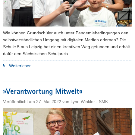
Wie können Grundschüler auch unter Pandemiebedingungen den
selbstverständlichen Umgang mit digitalen Medien erlernen? Die
Schule 5 aus Leipzig hat einen kreativen Weg gefunden und erhält
dafür den Sächsischen Schulpreis.
"»High
Weiterlesen
Five«
–
Grundschule
»Verantwortung Mitwelt«
produziert
Podcast"
Veröffentlicht am
27. Mai 2022
von
Lynn Winkler - SMK