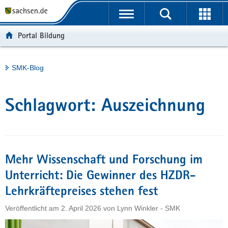
P
Portalübergreifende
o
H
Navigation
r
a
S
Portal Bildung
t
u
e
a
p
r
l
t
v
Hauptinhalt
SMK-Blog
ü
i
i
b
n
c
e
h
e
Schlagwort:
Auszeichnung
r
a
g
l
r
t
e
i
Mehr Wissenschaft und Forschung im
f
Unterricht: Die Gewinner des HZDR-
e
Lehrkräftepreises stehen fest
n
d
Veröffentlicht am
2. April 2026
von
Lynn Winkler - SMK
e
N