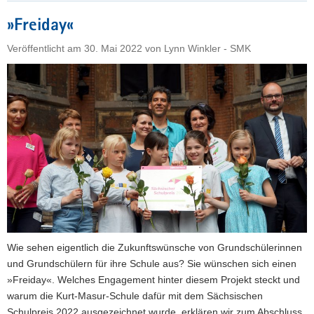
Forschung
»Freiday«
im
Unterricht:
Veröffentlicht am
30. Mai 2022
von
Lynn Winkler - SMK
Die
Gewinner
des
HZDR-
Lehrkräftepreises
stehen
fest"
Wie sehen eigentlich die Zukunftswünsche von Grundschülerinnen
und Grundschülern für ihre Schule aus? Sie wünschen sich einen
»Freiday«. Welches Engagement hinter diesem Projekt steckt und
warum die Kurt-Masur-Schule dafür mit dem Sächsischen
Schulpreis 2022 ausgezeichnet wurde, erklären wir zum Abschluss